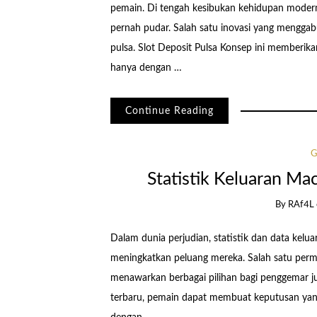
pemain. Di tengah kesibukan kehidupan modern,
pernah pudar. Salah satu inovasi yang mengga
pulsa. Slot Deposit Pulsa Konsep ini memberi
hanya dengan …
Continue Reading
G
Statistik Keluaran Ma
By
RAf4L
Dalam dunia perjudian, statistik dan data kelu
meningkatkan peluang mereka. Salah satu perma
menawarkan berbagai pilihan bagi penggemar 
terbaru, pemain dapat membuat keputusan yang