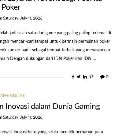
Poker
on
Saturday, July 11, 2026
lah jadi salah satu dari game yang paling paling terkenal di
tengah mencari-cari tempat untuk bermain permainan poker
niuspoker hadir sebagai tempat terbaik yang menawarkan
rmain Dengan dukungan dari IDN Poker dan IDN …
0
AME ONLINE
dan Inovasi dalam Dunia Gaming
on
Saturday, July 11, 2026
ovasi-inovasi baru yang selalu menarik perhatian para