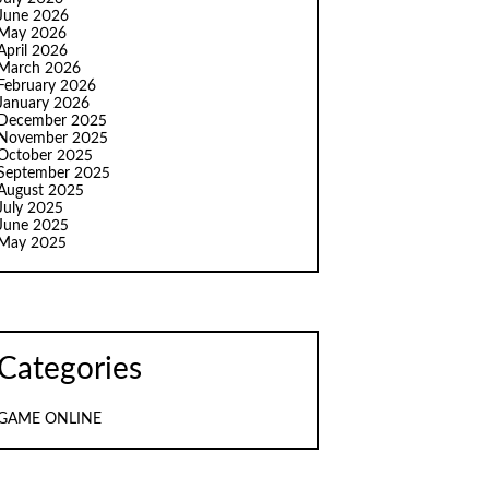
June 2026
May 2026
April 2026
March 2026
February 2026
January 2026
December 2025
November 2025
October 2025
September 2025
August 2025
July 2025
June 2025
May 2025
Categories
GAME ONLINE