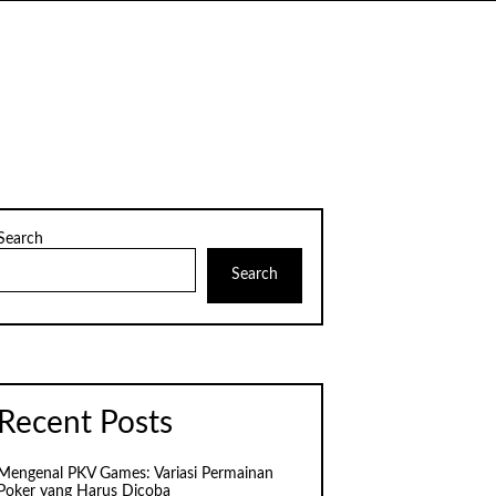
Search
Search
Recent Posts
Mengenal PKV Games: Variasi Permainan
Poker yang Harus Dicoba