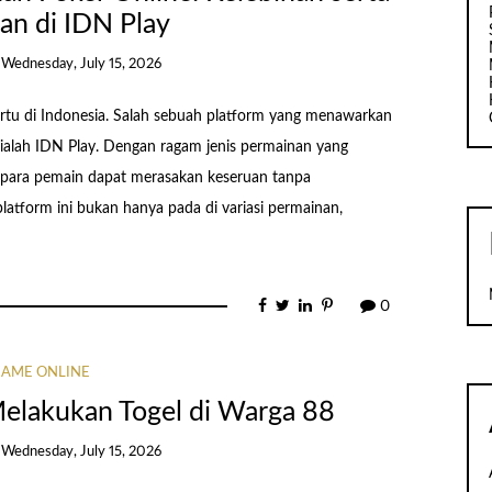
an di IDN Play
n
Wednesday, July 15, 2026
kartu di Indonesia. Salah sebuah platform yang menawarkan
alah IDN Play. Dengan ragam jenis permainan yang
, para pemain dapat merasakan keseruan tanpa
atform ini bukan hanya pada di variasi permainan,
0
AME ONLINE
elakukan Togel di Warga 88
n
Wednesday, July 15, 2026