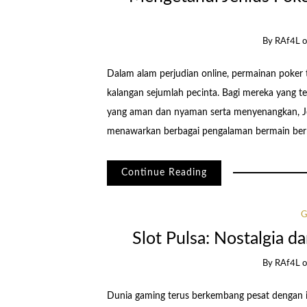
By
RAf4L
Dalam alam perjudian online, permainan poker te
kalangan sejumlah pecinta. Bagi mereka yang 
yang aman dan nyaman serta menyenangkan, Je
menawarkan berbagai pengalaman bermain be
Continue Reading
G
Slot Pulsa: Nostalgia 
By
RAf4L
Dunia gaming terus berkembang pesat dengan in