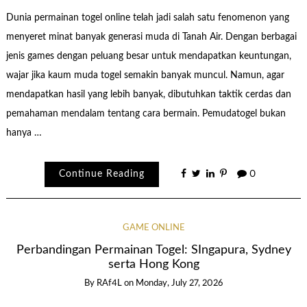
Dunia permainan togel online telah jadi salah satu fenomenon yang
menyeret minat banyak generasi muda di Tanah Air. Dengan berbagai
jenis games dengan peluang besar untuk mendapatkan keuntungan,
wajar jika kaum muda togel semakin banyak muncul. Namun, agar
mendapatkan hasil yang lebih banyak, dibutuhkan taktik cerdas dan
pemahaman mendalam tentang cara bermain. Pemudatogel bukan
hanya …
Continue Reading
0
GAME ONLINE
Perbandingan Permainan Togel: SIngapura, Sydney
serta Hong Kong
By
RAf4L
on
Monday, July 27, 2026