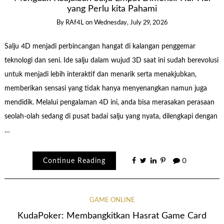
yang Perlu kita Pahami
By
RAf4L
on
Wednesday, July 29, 2026
Salju 4D menjadi perbincangan hangat di kalangan penggemar
teknologi dan seni. Ide salju dalam wujud 3D saat ini sudah berevolusi
untuk menjadi lebih interaktif dan menarik serta menakjubkan,
memberikan sensasi yang tidak hanya menyenangkan namun juga
mendidik. Melalui pengalaman 4D ini, anda bisa merasakan perasaan
seolah-olah sedang di pusat badai salju yang nyata, dilengkapi dengan
…
Continue Reading
0
GAME ONLINE
KudaPoker: Membangkitkan Hasrat Game Card