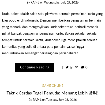
By
RAf4L
on
Wednesday, July 29, 2026
Kuda poker adalah salah satu platform bermain permainan kartu yang
kian populer di Indonesia. Dengan memberikan pengalaman bermain
yang menarik dan mengasyikkan, kudapoker telah berhasil menarik
minat banyak penggemar permainan kartu. Bukan sekadar sekadar
tempat untuk bermain kartu, kudapoker juga menciptakan sebuah
komunitas yang solid di antara para pemainnya, sehingga
menumbuhkan semangat bersaing dan persahabatan …
Continue Reading
0
GAME ONLINE
Taktik Cerdas Togel Pemuda: Menang Lebih 常时!
By
RAf4L
on
Tuesday, July 28, 2026