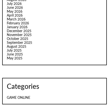
August 2026
July 2026
June 2026
May 2026
April 2026
March 2026
February 2026
January 2026
December 2025
November 2025
October 2025
September 2025
August 2025
July 2025
June 2025
May 2025
Categories
GAME ONLINE