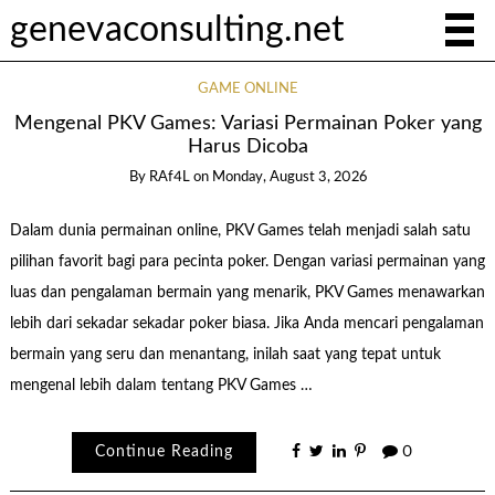
genevaconsulting.net
GAME ONLINE
Mengenal PKV Games: Variasi Permainan Poker yang
Harus Dicoba
By
RAf4L
on
Monday, August 3, 2026
Dalam dunia permainan online, PKV Games telah menjadi salah satu
pilihan favorit bagi para pecinta poker. Dengan variasi permainan yang
luas dan pengalaman bermain yang menarik, PKV Games menawarkan
lebih dari sekadar sekadar poker biasa. Jika Anda mencari pengalaman
bermain yang seru dan menantang, inilah saat yang tepat untuk
mengenal lebih dalam tentang PKV Games …
Continue Reading
0