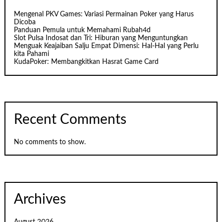
Mengenal PKV Games: Variasi Permainan Poker yang Harus
Dicoba
Panduan Pemula untuk Memahami Rubah4d
Slot Pulsa Indosat dan Tri: Hiburan yang Menguntungkan
Menguak Keajaiban Salju Empat Dimensi: Hal-Hal yang Perlu
kita Pahami
KudaPoker: Membangkitkan Hasrat Game Card
Recent Comments
No comments to show.
Archives