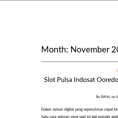
Month:
November 2
G
Slot Pulsa Indosat Oored
By
RAf4L
on
S
Dalam zaman digital yang sepenuhnya cepat kin
Satu cara setoran yang saat ini lagi populer 