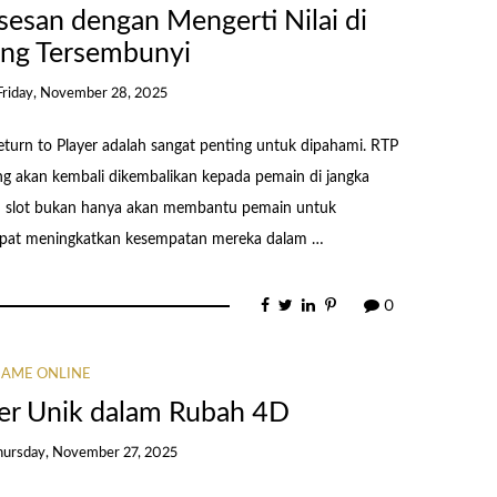
sesan dengan Mengerti Nilai di
ng Tersembunyi
Friday, November 28, 2025
eturn to Player adalah sangat penting untuk dipahami. RTP
ng akan kembali dikembalikan kepada pemain di jangka
in slot bukan hanya akan membantu pemain untuk
dapat meningkatkan kesempatan mereka dalam …
0
AME ONLINE
er Unik dalam Rubah 4D
hursday, November 27, 2025