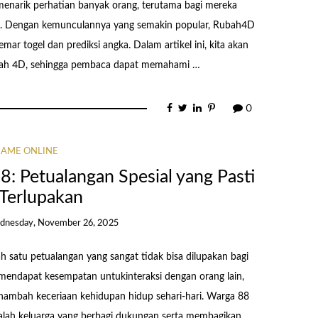
menarik perhatian banyak orang, terutama bagi mereka
a. Dengan kemunculannya yang semakin popular, Rubah4D
r togel dan prediksi angka. Dalam artikel ini, kita akan
 Rubah 4D, sehingga pembaca dapat memahami …
0
AME ONLINE
: Petualangan Spesial yang Pasti
 Terlupakan
dnesday, November 26, 2025
h satu petualangan yang sangat tidak bisa dilupakan bagi
a mendapat kesempatan untukinteraksi dengan orang lain,
menambah keceriaan kehidupan hidup sehari-hari. Warga 88
alah keluarga yang berbagi dukungan serta membagikan