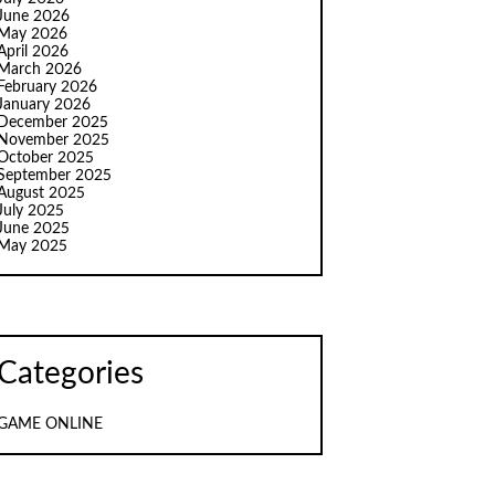
June 2026
May 2026
April 2026
March 2026
February 2026
January 2026
December 2025
November 2025
October 2025
September 2025
August 2025
July 2025
June 2025
May 2025
Categories
GAME ONLINE