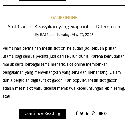
GAME ONLINE
Slot Gacor: Keasyikan yang Siap untuk Ditemukan
By
RAf4L
on
Tuesday, May 27, 2025
Permainan permainan mesin slot online sudah jadi sebuah pilihan
utama bagi semua pecinta judi dari seluruh dunia. Karena kemudahan
masuk serta berbagai tema menarik, slot online memberikan
pengalaman yang menyenangkan yang seru dan menantang. Dalam
dunia perjudian digital, "slot gacor" kian populer. Mesin slot gacor
adalah mesin slot yaitu dikenal membawa keberuntungan lebih sering,
atau …
Continue Reading
0