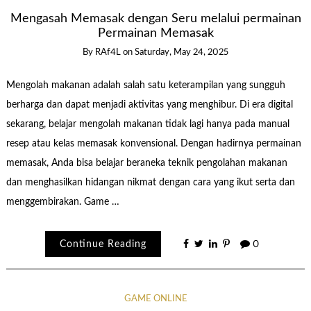
Mengasah Memasak dengan Seru melalui permainan
Permainan Memasak
By
RAf4L
on
Saturday, May 24, 2025
Mengolah makanan adalah salah satu keterampilan yang sungguh
berharga dan dapat menjadi aktivitas yang menghibur. Di era digital
sekarang, belajar mengolah makanan tidak lagi hanya pada manual
resep atau kelas memasak konvensional. Dengan hadirnya permainan
memasak, Anda bisa belajar beraneka teknik pengolahan makanan
dan menghasilkan hidangan nikmat dengan cara yang ikut serta dan
menggembirakan. Game …
Continue Reading
0
GAME ONLINE