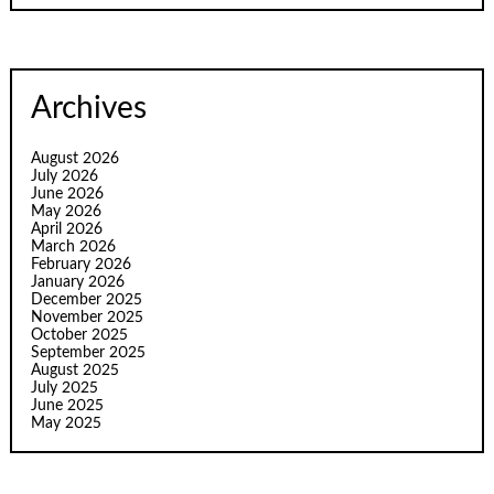
Archives
August 2026
July 2026
June 2026
May 2026
April 2026
March 2026
February 2026
January 2026
December 2025
November 2025
October 2025
September 2025
August 2025
July 2025
June 2025
May 2025