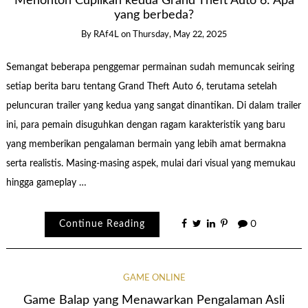
Menonton Cuplikan kedua Grand Theft Auto 6: Apa
yang berbeda?
By
RAf4L
on
Thursday, May 22, 2025
Semangat beberapa penggemar permainan sudah memuncak seiring
setiap berita baru tentang Grand Theft Auto 6, terutama setelah
peluncuran trailer yang kedua yang sangat dinantikan. Di dalam trailer
ini, para pemain disuguhkan dengan ragam karakteristik yang baru
yang memberikan pengalaman bermain yang lebih amat bermakna
serta realistis. Masing-masing aspek, mulai dari visual yang memukau
hingga gameplay …
Continue Reading
0
GAME ONLINE
Game Balap yang Menawarkan Pengalaman Asli