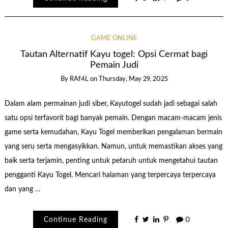
GAME ONLINE
Tautan Alternatif Kayu togel: Opsi Cermat bagi
Pemain Judi
By
RAf4L
on
Thursday, May 29, 2025
Dalam alam permainan judi siber, Kayutogel sudah jadi sebagai salah
satu opsi terfavorit bagi banyak pemain. Dengan macam-macam jenis
game serta kemudahan, Kayu Togel memberikan pengalaman bermain
yang seru serta mengasyikkan. Namun, untuk memastikan akses yang
baik serta terjamin, penting untuk petaruh untuk mengetahui tautan
pengganti Kayu Togel. Mencari halaman yang terpercaya terpercaya
dan yang …
Continue Reading
0