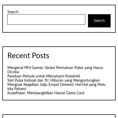
Search
Search
Recent Posts
Mengenal PKV Games: Variasi Permainan Poker yang Harus
Dicoba
Panduan Pemula untuk Memahami Rubah4d
Slot Pulsa Indosat dan Tri: Hiburan yang Menguntungkan
Menguak Keajaiban Salju Empat Dimensi: Hal-Hal yang Perlu
kita Pahami
KudaPoker: Membangkitkan Hasrat Game Card