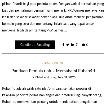
pilihan favorit bagi para pecinta poker. Dengan variasi permainan yang
luas dan pengalaman bermain yang menarik, PKV Games menawarkan
lebih dari sekadar sekadar poker biasa. Jika Anda mencari pengalaman
bermain yang seru dan menantang, inilah saat yang tepat untuk
mengenal lebih dalam tentang PKV Games …
Continue Reading
0
GAME ONLINE
Panduan Pemula untuk Memahami Rubah4d
By
RAf4L
on
Friday, July 31, 2026
Rubah4d adalah salah satu platform yang semakin populer di
kalangan pencinta permainan angka dan prediksi. Bagi banyak orang,
Rubah 4d menawarkan peluang untuk mendapatkan pengalaman