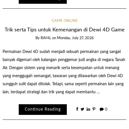
GAME ONLINE
Trik serta Tips untuk Kemenangan di Dewi 4D Game
By
RAf4L
on
Monday, July 27, 2026
Permainan Dewi 4D sudah menjadi sebuah permainan yang sangat
banyak digemari oleh kalangan penggemar judi angka di negara Tanah
Air. Dengan sistem yang menarik serta kesempatan untuk menang
yang menggugah semangat, tawaran yang ditawarkan oleh Dewi 4D
sungguh sulit dapat ditolak. Tetapi, sama seperti permainan lain yang
lain, terdapat strategi dan trik yang dapat membantu …
Continue Reading
0