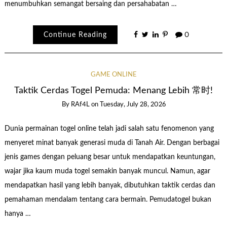
menumbuhkan semangat bersaing dan persahabatan …
Continue Reading
0
GAME ONLINE
Taktik Cerdas Togel Pemuda: Menang Lebih 常时!
By
RAf4L
on
Tuesday, July 28, 2026
Dunia permainan togel online telah jadi salah satu fenomenon yang
menyeret minat banyak generasi muda di Tanah Air. Dengan berbagai
jenis games dengan peluang besar untuk mendapatkan keuntungan,
wajar jika kaum muda togel semakin banyak muncul. Namun, agar
mendapatkan hasil yang lebih banyak, dibutuhkan taktik cerdas dan
pemahaman mendalam tentang cara bermain. Pemudatogel bukan
hanya …