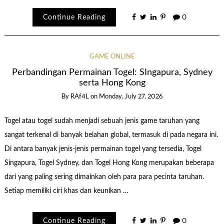
Continue Reading
0
GAME ONLINE
Perbandingan Permainan Togel: SIngapura, Sydney
serta Hong Kong
By
RAf4L
on
Monday, July 27, 2026
Togel atau togel sudah menjadi sebuah jenis game taruhan yang
sangat terkenal di banyak belahan global, termasuk di pada negara ini.
Di antara banyak jenis-jenis permainan togel yang tersedia, Togel
Singapura, Togel Sydney, dan Togel Hong Kong merupakan beberapa
dari yang paling sering dimainkan oleh para para pecinta taruhan.
Setiap memiliki ciri khas dan keunikan …
Continue Reading
0