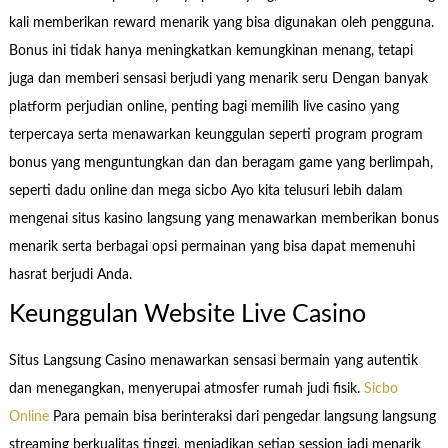
kali memberikan reward menarik yang bisa digunakan oleh pengguna.
Bonus ini tidak hanya meningkatkan kemungkinan menang, tetapi
juga dan memberi sensasi berjudi yang menarik seru Dengan banyak
platform perjudian online, penting bagi memilih live casino yang
terpercaya serta menawarkan keunggulan seperti program program
bonus yang menguntungkan dan dan beragam game yang berlimpah,
seperti dadu online dan mega sicbo Ayo kita telusuri lebih dalam
mengenai situs kasino langsung yang menawarkan memberikan bonus
menarik serta berbagai opsi permainan yang bisa dapat memenuhi
hasrat berjudi Anda.
Keunggulan Website Live Casino
Situs Langsung Casino menawarkan sensasi bermain yang autentik
dan menegangkan, menyerupai atmosfer rumah judi fisik.
Sicbo
Online
Para pemain bisa berinteraksi dari pengedar langsung langsung
streaming berkualitas tinggi, menjadikan setiap session jadi menarik