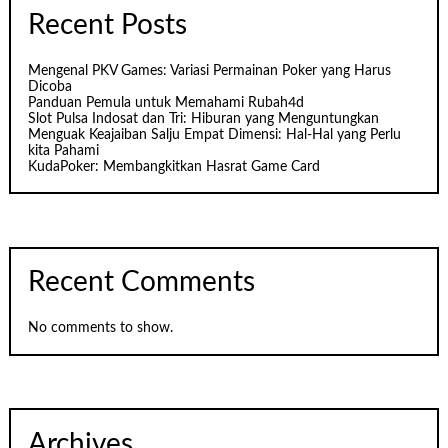
Recent Posts
Mengenal PKV Games: Variasi Permainan Poker yang Harus
Dicoba
Panduan Pemula untuk Memahami Rubah4d
Slot Pulsa Indosat dan Tri: Hiburan yang Menguntungkan
Menguak Keajaiban Salju Empat Dimensi: Hal-Hal yang Perlu
kita Pahami
KudaPoker: Membangkitkan Hasrat Game Card
Recent Comments
No comments to show.
Archives