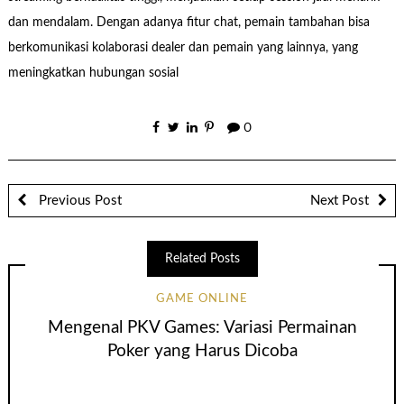
dan mendalam. Dengan adanya fitur chat, pemain tambahan bisa
berkomunikasi kolaborasi dealer dan pemain yang lainnya, yang
meningkatkan hubungan sosial
0
Previous Post
Next Post
Related Posts
GAME ONLINE
Mengenal PKV Games: Variasi Permainan
Poker yang Harus Dicoba