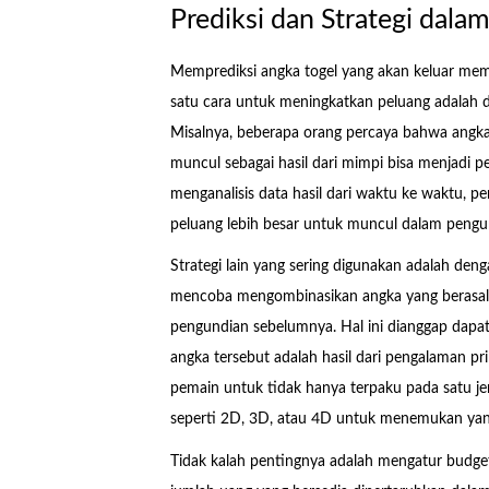
Prediksi dan Strategi dalam
Memprediksi angka togel yang akan keluar mema
satu cara untuk meningkatkan peluang adalah 
Misalnya, beberapa orang percaya bahwa angka
muncul sebagai hasil dari mimpi bisa menjadi
menganalisis data hasil dari waktu ke waktu, 
peluang lebih besar untuk muncul dalam pengu
Strategi lain yang sering digunakan adalah de
mencoba mengombinasikan angka yang berasal 
pengundian sebelumnya. Hal ini dianggap dapa
angka tersebut adalah hasil dari pengalaman pri
pemain untuk tidak hanya terpaku pada satu je
seperti 2D, 3D, atau 4D untuk menemukan yang
Tidak kalah pentingnya adalah mengatur budge