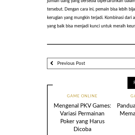
jumlah uang yang bersedia dipertaruhkan dalam 
tersebut. Dengan cara ini, pemain bisa lebih b
kerugian yang mungkin terjadi. Kombinasi dari a
yang baik bisa menjadi kunci untuk meraih keu
Previous Post
GAME ONLINE
G
Mengenal PKV Games:
Pandua
Variasi Permainan
Mema
Poker yang Harus
Dicoba