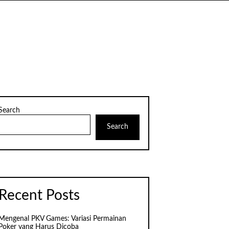
Search
Search
Recent Posts
Mengenal PKV Games: Variasi Permainan
Poker yang Harus Dicoba