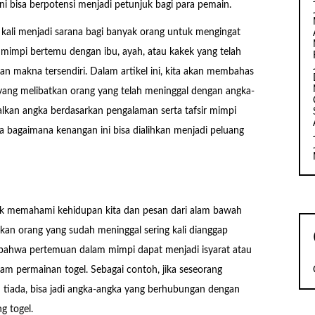
ni bisa berpotensi menjadi petunjuk bagi para pemain.
g kali menjadi sarana bagi banyak orang untuk mengingat
 mimpi bertemu dengan ibu, ayah, atau kakek yang telah
pan makna tersendiri. Dalam artikel ini, kita akan membahas
ang melibatkan orang yang telah meninggal dengan angka-
lkan angka berdasarkan pengalaman serta tafsir mimpi
ma bagaimana kenangan ini bisa dialihkan menjadi peluang
tuk memahami kehidupan kita dan pesan dari alam bawah
kan orang yang sudah meninggal sering kali dianggap
bahwa pertemuan dalam mimpi dapat menjadi isyarat atau
m permainan togel. Sebagai contoh, jika seseorang
 tiada, bisa jadi angka-angka yang berhubungan dengan
g togel.