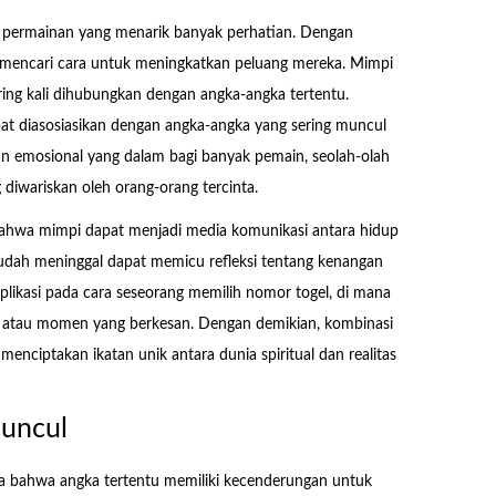
itas permainan yang menarik banyak perhatian. Dengan
g mencari cara untuk meningkatkan peluang mereka. Mimpi
ring kali dihubungkan dengan angka-angka tertentu.
at diasosiasikan dengan angka-angka yang sering muncul
n emosional yang dalam bagi banyak pemain, seolah-olah
iwariskan oleh orang-orang tercinta.
 bahwa mimpi dapat menjadi media komunikasi antara hidup
udah meninggal dapat memicu refleksi tentang kenangan
mplikasi pada cara seseorang memilih nomor togel, di mana
ng atau momen yang berkesan. Dengan demikian, kombinasi
nciptakan ikatan unik antara dunia spiritual dan realitas
Muncul
a bahwa angka tertentu memiliki kecenderungan untuk